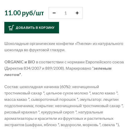
11.00 руб/
шт
ДОБАВИТЬ В КОРЗИНУ
Шоколадные органические конфетки «Пчелки» из натурального
шоколада во фруктовой глазури.
ORGANIC и BIO
в соответствии с нормами Европейского союза
(Директив 834/2007 и 889/2008). Маркировано "
зеленым
листом"
.
Состав: шоколадная начинка (60%): неочищенный
тростниковый сахар *, цельное сухое молоко *, масло какао *,
масса какао *, сывороточный порошок *, эмульгатор: лецитин
подсолнечника; покрытие: неочищенный тростниковый сахар *,
рисовый крахмал *, кукурузный сироп *, натуральные
ароматизаторы и красители из фруктовых и растительных
экстрактов (шафран, яблоко *, водоросли, морковь *, свекла *),