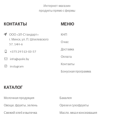
Интернет-магазин
продукты прямо с фермы
КОНТАКТЫ
МЕНЮ
ООО «ЗЛ-Стандарт»
КНП
г. Минск, ул. П. Шпилевского
О нас
57, 14H-6
Доставка
+375 29 513-03-57
Оплата
info@vpole.by
Контакты
instagram
Бонусная программа
КАТАЛОГ
Молочная продукция
Бакалея
Овощи, фрукты, зелень
Орехи и сухофрукты
Свежий хлеб и выпечка
Масло, мед и консервация