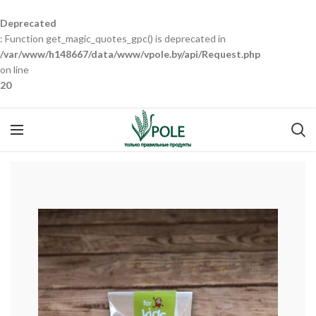
Deprecated
: Function get_magic_quotes_gpc() is deprecated in
/var/www/h148667/data/www/vpole.by/api/Request.php
on line
20