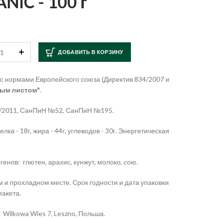
IC - 100 г
ДОБАВИТЬ В КОРЗИНУ
 с нормами Европейского союза (Директив 834/2007 и
ым листом"
.
21/2011, СанПиН №52, СанПиН №195.
лка - 18г, жира - 44г, углеводов - 30г. Энергетическая
енов: глютен, арахис, кунжут, молоко, сою.
м и прохладном месте. Срок годности и дата упаковки
пакета.
Wilkowa
Wies
7,
Leszno
, Польша.