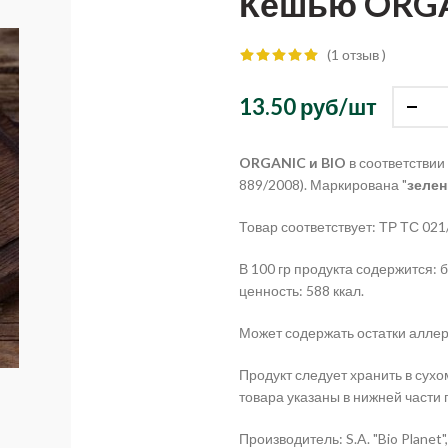
Кешью ORGAN
(1 отзыв )
13.50 руб/
шт
ORGANIC и BIO
в соответствии
889/2008). Маркирована "
зелен
Товар соответствует: ТР ТС 0
В 100 гр продукта содержится: бе
ценность: 588 ккал.
Может содержать остатки аллерг
Продукт следует хранить в сухо
товара указаны в нижней части 
Производитель:
S
.
A
. "
Bio
Planet
",