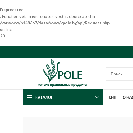
Deprecated
: Function get_magic_quotes_gpc() is deprecated in
/var/www/h148667/data/www/vpole.by/api/Request.php
on line
20
КНП
О НА
КАТАЛОГ